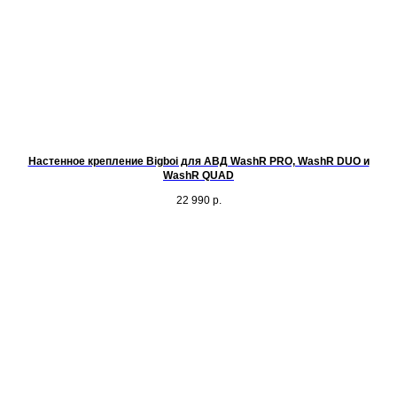
Настенное крепление Bigboi для АВД WashR PRO, WashR DUO и
WashR QUAD
22 990
р.