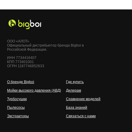
ООО «АЛОТ»
Официальный дистрибьютор бренда Bigboi в
Российской Федерации.
ИНН 7734416407
КПП 773401001
ОГРН 1187746852633
О бренде Bigboi
Где купить
Мойки высокого давления (АВД)
Дилерам
Турбосушки
Сравнение моделей
Пылесосы
База знаний
Экстракторы
Связаться с нами