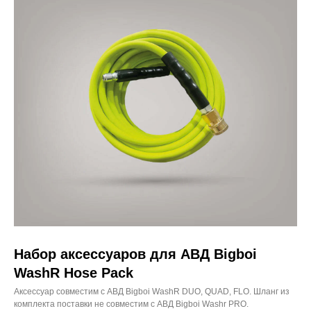
Набор аксессуаров для АВД Bigboi
WashR Hose Pack
Аксессуар совместим с АВД Bigboi WashR DUO, QUAD, FLO. Шланг из
комплекта поставки не совместим с АВД Bigboi Washr PRO.