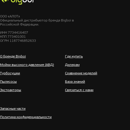
ООО «АЛОТ»
Официальный дистрибьютор бренда Bigboi в
Российской Федерации.
ИНН 7734416407
КПП 773401001
ОГРН 1187746852633
О бренде Bigboi
Где купить
Мойки высокого давления (АВД)
Дилерам
Турбосушки
Сравнение моделей
Пылесосы
База знаний
Экстракторы
Связаться с нами
Запасные части
Политика конфиденциальности