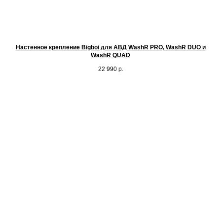
Настенное крепление Bigboi для АВД WashR PRO, WashR DUO и
WashR QUAD
22 990
р.