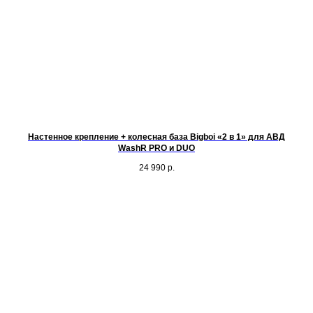
Настенное крепление + колесная база Bigboi «2 в 1» для АВД
WashR PRO и DUO
24 990
р.