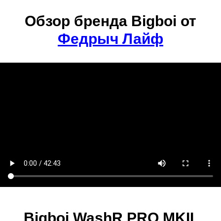
Обзор бренда Bigboi от
Федрыч Лайф
Bigboi WashR PRO MKII,