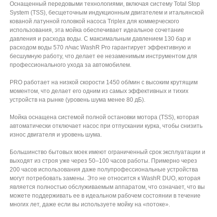
Оснащенный передовыми технологиями, включая систему Total Stop
System (TSS), бесщеточным индукционным двигателем и итальянской
кованой латунной головкой насоса Triplex для коммерческого
использования, эта мойка обеспечивает идеальное сочетание
давления и расхода воды. С максимальным давлением 130 бар и
расходом воды 570 л/час WashR Pro гарантирует эффективную и
бесшумную работу, что делает ее незаменимым инструментом для
профессионального ухода за автомобилем.
PRO работает на низкой скорости 1450 об/мин с высоким крутящим
моментом, что делает его одним из самых эффективных и тихих
устройств на рынке (уровень шума менее 80 дБ).
Мойка оснащена системой полной остановки мотора (TSS), которая
автоматически отключает насос при отпускании курка, чтобы снизить
износ двигателя и уровень шума.
Большинство бытовых моек имеют ограниченный срок эксплуатации и
выходят из строя уже через 50–100 часов работы. Примерно через
200 часов использования даже полупрофессиональные устройства
могут потребовать замены. Это не относится к WashR DUO, которая
является полностью обслуживаемым аппаратом, что означает, что вы
можете поддерживать ее в идеальном рабочем состоянии в течение
многих лет, даже если вы используете мойку на «потоке».