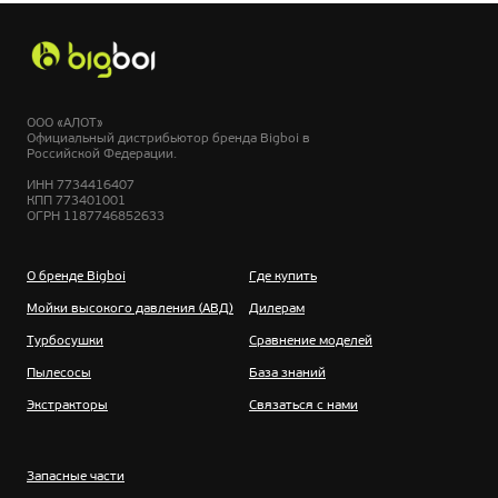
ООО «АЛОТ»
Официальный дистрибьютор бренда Bigboi в
Российской Федерации.
ИНН 7734416407
КПП 773401001
ОГРН 1187746852633
О бренде Bigboi
Где купить
Мойки высокого давления (АВД)
Дилерам
Турбосушки
Сравнение моделей
Пылесосы
База знаний
Экстракторы
Связаться с нами
Запасные части