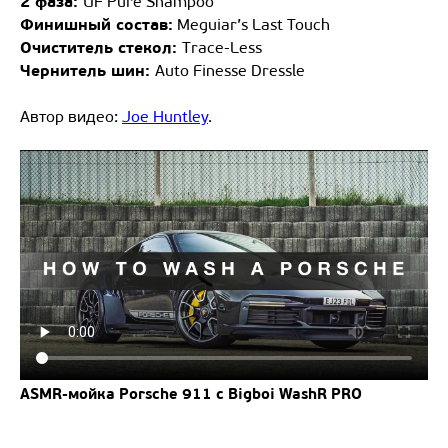
2 фаза:
UF Pure Shampoo
Финишный состав:
Meguiar’s Last Touch
Очиститель стекол:
Trace-Less
Чернитель шин:
Auto Finesse Dressle
Автор видео:
Joe Huntley
.
ASMR-мойка Porsche 911 с Bigboi WashR PRO