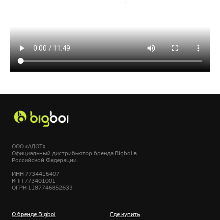
ООО «АЛОТ»
Официальный дистрибьютор бренда Bigboi в
Российской Федерации.
ИНН 7734416407
КПП 773401001
ОГРН 1187746852633
О бренде Bigboi
Где купить