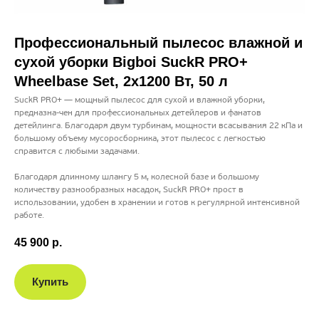
Профессиональный пылесос влажной и
сухой уборки Bigboi SuckR PRO+
Wheelbase Set, 2x1200 Вт, 50 л
SuckR PRO+ — мощный пылесос для сухой и влажной уборки,
предназна-чен для профессиональных детейлеров и фанатов
детейлинга. Благодаря двум турбинам, мощности всасывания 22 кПа и
большому объему мусоросборника, этот пылесос с легкостью
справится с любыми задачами.
Благодаря длинному шлангу 5 м, колесной базе и большому
количеству разнообразных насадок, SuckR PRO+ прост в
использовании, удобен в хранении и готов к регулярной интенсивной
работе.
45 900
р.
Купить