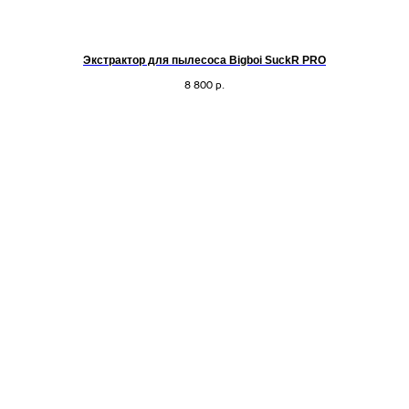
Экстрактор для пылесоса Bigboi SuckR PRO
8 800
р.