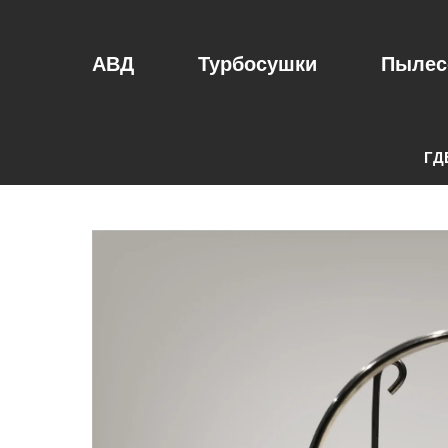
АВД
Турбосушки
Пылес
ГД